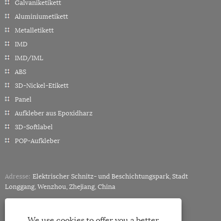
Galvaniketikett
Aluminiumetikett
Metalletikett
IMD
IMD/IML
ABS
3D-Nickel-Etikett
Panel
Aufkleber aus Epoxidharz
3D-Softlabel
POP-Aufkleber
Adresse:
Elektrischer Schnitz- und Beschichtungspark, Stadt
Longgang, Wenzhou, Zhejiang, China
Tel:
+86-18858882057
E-Mail:
miley@minghonglabels.com
We use cookies to offer you a better