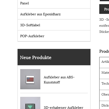
Panel
Pr
Aufkleber aus Epoxidharz
3D -S
3D-Softlabel
entfe
Stick
POP-Aufkleber
Prod
Neue Produkte
Arti
Mate
Aufkleber aus ABS-
Kunststoff
Tech
Ober
Dick
3D-erhabener Aufkleber