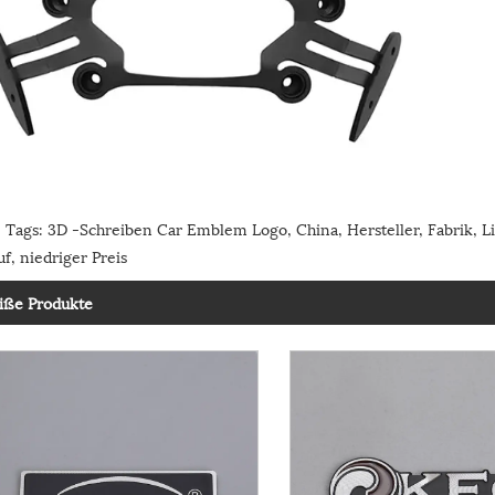
Tags: 3D -Schreiben Car Emblem Logo, China, Hersteller, Fabrik, Lief
f, niedriger Preis
iße Produkte