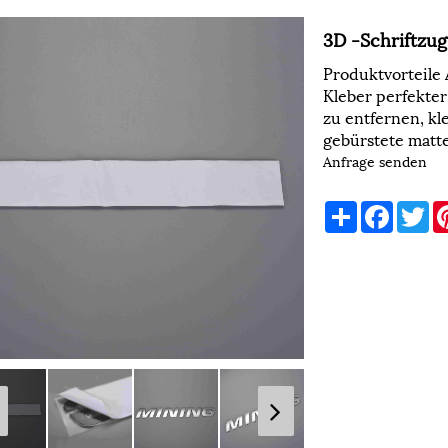
3D -Schriftzu
Produktvorteile
Kleber perfekter 
zu entfernen, kl
gebürstete matte
Anfrage senden
Share
Faceboo
Tw