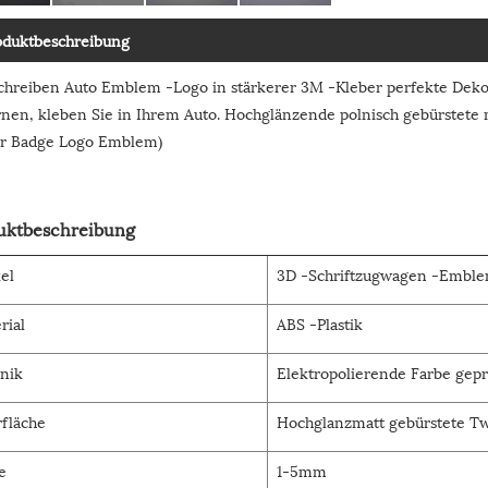
oduktbeschreibung
chreiben Auto Emblem -Logo in stärkerer 3M -Kleber perfekte Dekorat
rnen, kleben Sie in Ihrem Auto. Hochglänzende polnisch gebürstete
er Badge Logo Emblem)
uktbeschreibung
kel
3D -Schriftzugwagen -Embl
rial
ABS -Plastik
nik
Elektropolierende Farbe gepr
fläche
Hochglanzmatt gebürstete Tw
e
1-5mm