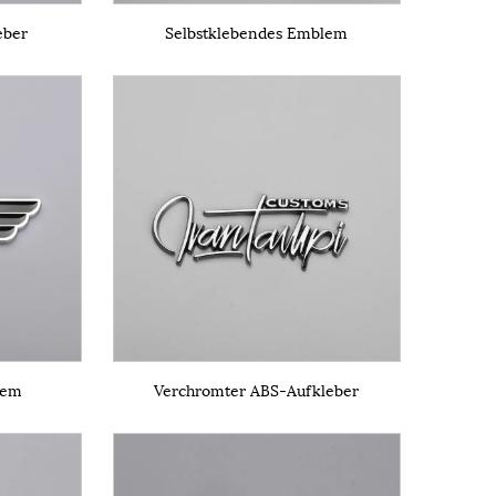
eber
Selbstklebendes Emblem
lem
Verchromter ABS-Aufkleber