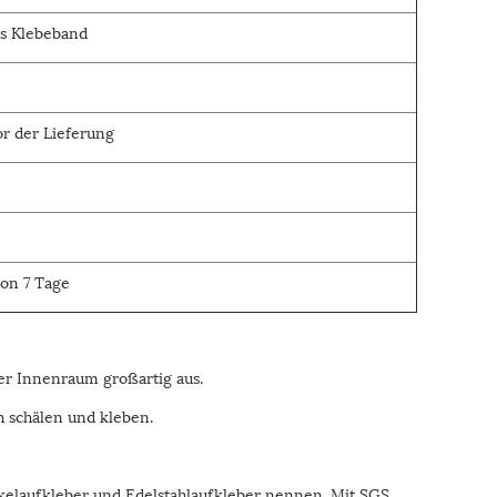
es Klebeband
or der Lieferung
on 7 Tage
r Innenraum großartig aus.
h schälen und kleben.
kelaufkleber und Edelstahlaufkleber nennen. Mit SGS