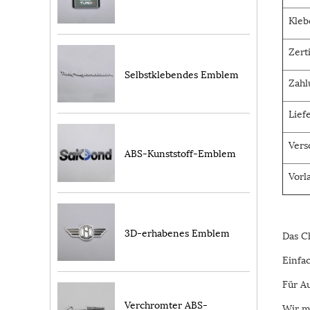
Kleb
Zert
Selbstklebendes Emblem
Zahl
Lief
Vers
ABS-Kunststoff-Emblem
Vorl
3D-erhabenes Emblem
Das C
Einfac
Für A
Verchromter ABS-
Wir m