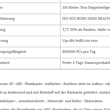
er
3M Kleber Tesa Doppelseitig
ifizierung
ISO SGS ROHS MSDS REACH
ung
T/T 30% als Kaution, Saldo v
erung
Ups dhl fedEx tnt ems
orgungsfähigkeit
800000 PCs pro Tag
aufzeit
Probe 3 Tage Massenprodukti
hrom 3D -ABS -Plastikauto -Aufkleber -Emblem sieht im Außen- ode
h zu bedienend und mit Klebstoff auf der Rückseite geliefert, einfac
utokörper-, Armaturenbrett-, Motorrad- und Roller -Dekoration.
achen die Hauptbriefe von ABS -Buchstaben, die in China einen Nic